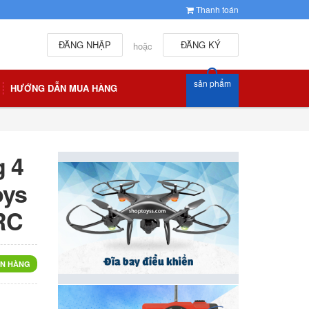
Thanh toán
ĐĂNG NHẬP
ĐĂNG KÝ
hoặc
sản phẩm
HƯỚNG DẪN MUA HÀNG
 4
oys
RC
N HÀNG