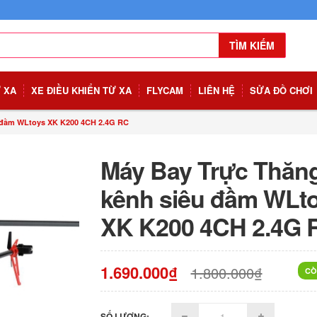
TÌM KIẾM
Ừ XA
XE ĐIỀU KHIỂN TỪ XA
FLYCAM
LIÊN HỆ
SỬA ĐỒ CHƠI
u đầm WLtoys XK K200 4CH 2.4G RC
Máy Bay Trực Thăng
kênh siêu đầm WLt
XK K200 4CH 2.4G 
1.690.000₫
1.800.000₫
CÒ
SỐ LƯỢNG: