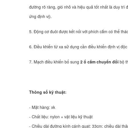
đường rõ ràng, gió nhỏ và hiệu quả tốt nhất là duy t
ứng định vị).
5. Động cơ đuôi được kết nối với phích cắm có thể tháo 
6. Điều khiển từ xa sử dụng cần điều khiển định vị độc 
7. Mạch điều khiển bổ sung
2 ổ cắm chuyển đổi
bộ t
Thông số kỹ thuật:
- Mặt hàng: xk
- Chất liệu: nylon + vật liệu kỹ thuật
- Chiều dài đường kính cánh quạt: 33cm; chiều dài th