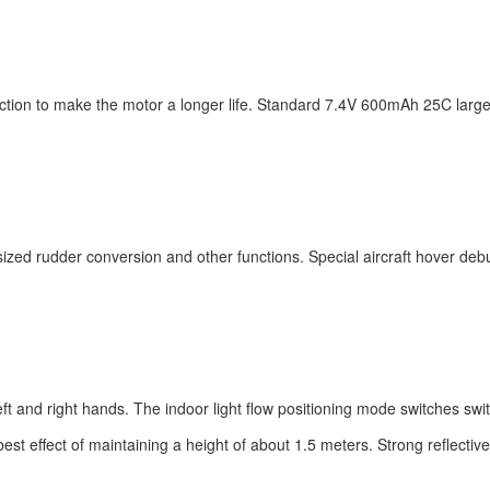
ction to make the motor a longer life. Standard 7.4V 600mAh 25C large 
-sized rudder conversion and other functions. Special aircraft hover d
eft and right hands. The indoor light flow positioning mode switches swi
he best effect of maintaining a height of about 1.5 meters. Strong reflectiv