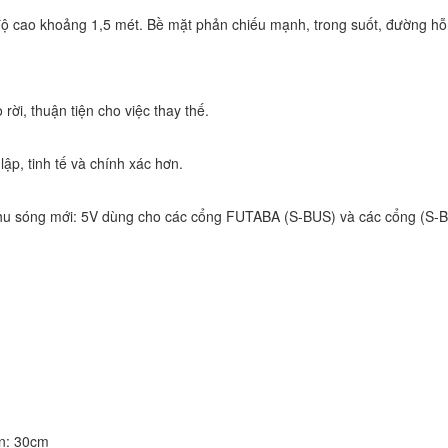
rì độ cao khoảng 1,5 mét. Bề mặt phản chiếu mạnh, trong suốt, đường h
rời, thuận tiện cho việc thay thế.
lập, tinh tế và chính xác hơn.
hu sóng mới: 5V dùng cho các cổng FUTABA (S-BUS) và các cổng (S-B
ân: 30cm