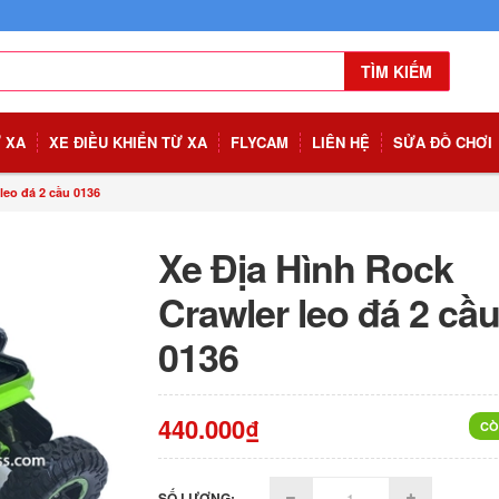
TÌM KIẾM
Ừ XA
XE ĐIỀU KHIỂN TỪ XA
FLYCAM
LIÊN HỆ
SỬA ĐỒ CHƠI
leo đá 2 cầu 0136
Xe Địa Hình Rock
Crawler leo đá 2 cầ
0136
440.000₫
CÒ
SỐ LƯỢNG: