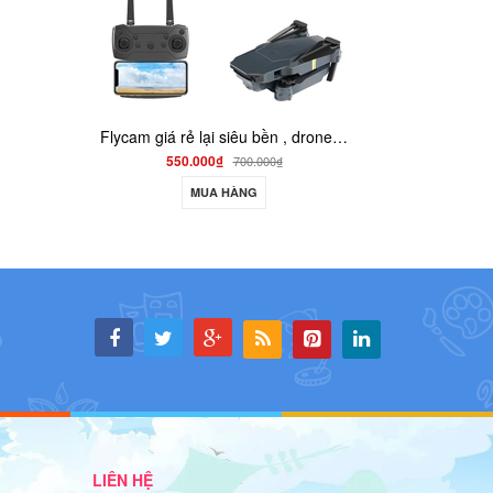
Flycam giá rẻ lại siêu bền , drone quay phim giữ độ cao go home S158
Xe quân sự jjrc q80 chạy 3 cầu 6wd - shoptoy
1.200.000₫
000₫
MUA HÀNG
LIÊN HỆ