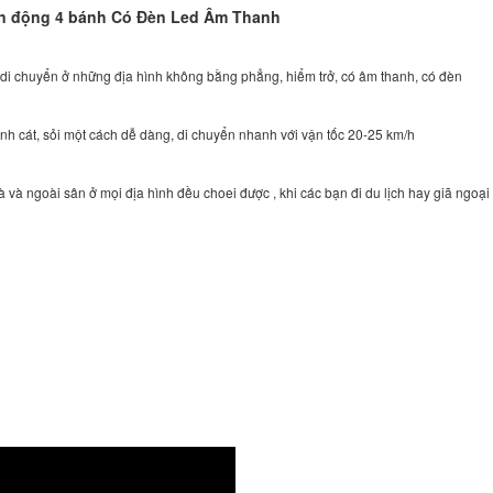
ẫn động 4 bánh Có Đèn Led Âm Thanh
ải, di chuyển ở những địa hình không bằng phẳng, hiểm trở, có âm thanh, có đèn
ình cát, sỏi một cách dễ dàng, di chuyển nhanh với vận tốc 20-25 km/h
à ngoài sân ở mọi địa hình đều choei được , khi các bạn đi du lịch hay giã ngoại