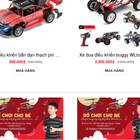
Xe đua điều khiển buggy WLtoys 408 1/12 2.4G chạy 60km/h
2.300.000₫
550.000₫
2.500.000₫
700.
MUA HÀNG
MUA HÀNG