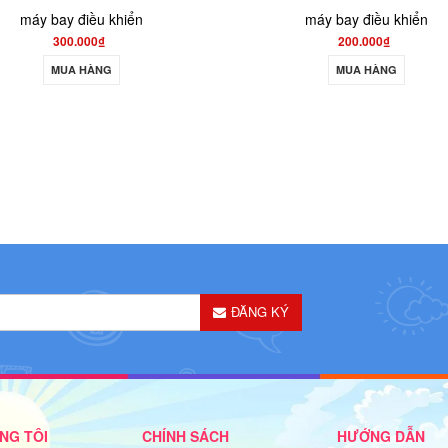
máy bay điều khiển
200.000₫
MUA HÀNG
550.000₫
700.
MUA HÀNG
ĐĂNG KÝ
NG TÔI
CHÍNH SÁCH
HƯỚNG DẪN