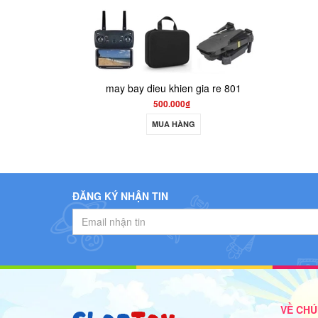
máy bay điều khiển
300.000₫
MUA HÀNG
 khien gia re 801
0.000₫
A HÀNG
ĐĂNG KÝ NHẬN TIN
VỀ CHÚ