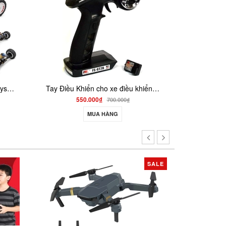
Tay Điều Khiển cho xe điều khiển , tàu điều khiển FLYSKY FS-GT2B 3 kênh Tx , Rx
xe tăng điều khiển từ xa bắn đạn có xoay nòng ta03
750.000₫
000₫
1.500.000₫
MUA HÀNG
SALE