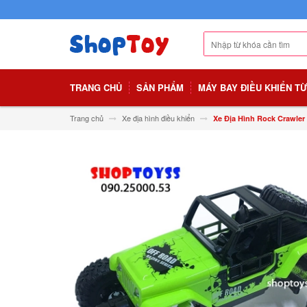
TRANG CHỦ
SẢN PHẨM
MÁY BAY ĐIỀU KHIỂN T
Trang chủ
Xe địa hình điều khiển
Xe Địa Hình Rock Crawler 