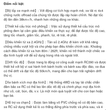
Điểm nổi bật:
【Bộ lốp xe mạnh mẽ】: Với động cơ tích hợp mạnh mẽ, xe tải rc 4x4
chống nước offroad của chúng tôi được lắp ráp hoàn chỉnh. Nó đạt tốc
độ lên đến 38km+/h, nhanh hơn những dòng xe khác.
【Thiết kế cấu trúc mô phỏng】: Việc sử dụng thiết kế cấu trúc mô
phỏng đem lại cảm giác điều khiển xe thực sự, để đạt được tốc độ cao,
tăng tốc nhanh, giảm tốc, phanh, lùi, rẽ trái, rẽ phải.
【Điều khiển từ xa 2.4GHz】: Tần số 2.4Ghz đi kèm với khả năng
chống nhiễu vượt trội và cho phép bạn điều khiển chính xác. Khoảng
cách điều khiển từ xa hơn 80m / 262ft, khiến nó trở thành một chiếc xe
địa hình tuyệt vời để sử dụng trong nhà và ngoài trời.
【Drift tốc độ】: Được trang bị động cơ công suất mạnh RC390 và được
thiết kế với bộ vi sai hành tinh bánh trước và bánh sau độc đáo, xe đua
có thể drift và đạt tốc độ 50km/h, mang đến cho bạn trải nghiệm drift
thú vị.
【Xe bánh xích mọi địa hình】: Hệ thống 4WD và tay lái chắc chắn
đảm bảo xe RC có thể leo lên dốc 45 độ và chinh phục mọi địa hình
như cỏ, cát, bùn, đá, v.v. Là một món quà tuyệt vời cho con bạn hoặc
bạn bè.
【Hỗ trợ va chạm】: Được làm bằng vỏ PVC chống nổ có độ bền cao,
xe RC sử dụng thiết kế lò xo thẳng đứng phía trước và phía sau, và 4