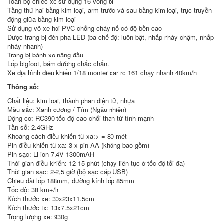
Toàn bộ chiếc xe sử dụng 16 vòng bi
Tầng thứ hai bằng kim loại, arm trước và sau bằng kim loại, trục truyền
động giữa bằng kim loại
Sử dụng vỏ xe hơi PVC chống cháy nổ có độ bền cao
Được trang bị đèn pha LED (ba chế độ: luôn bật, nhấp nháy chậm, nhấp
nháy nhanh)
Trang bị bánh xe nâng đầu
Lốp bigfoot, bám đường chắc chắn.
Xe địa hình điều khiển
1/18 monter car rc 161 chạy nhanh 40km/h
Thông số:
Chất liệu: kim loại, thành phần điện tử, nhựa
Màu sắc: Xanh dương / Tím (Ngẫu nhiên)
Động cơ: RC390 tốc độ cao chổi than từ tính mạnh
Tần số: 2.4GHz
Khoảng cách điều khiển từ xa:> = 80 mét
Pin điều khiển từ xa: 3 x pin AA (không bao gồm)
Pin sạc: Li-ion 7.4V 1300mAH
Thời gian điều khiển: 12-15 phút (chạy liên tục ở tốc độ tối đa)
Thời gian sạc: 2-2,5 giờ (bộ sạc cáp USB)
Chiều dài lốp 188mm, đường kính lốp 85mm
Tốc độ: 38 km+/h
Kích thước xe: 30x23x11.5cm
Kích thước tx: 13x7.5x21cm
Trọng lượng xe: 930g