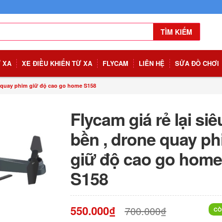
TÌM KIẾM
Ừ XA
XE ĐIỀU KHIỂN TỪ XA
FLYCAM
LIÊN HỆ
SỬA ĐỒ CHƠI
ne quay phim giữ độ cao go home S158
Flycam giá rẻ lại siê
bền , drone quay p
giữ độ cao go home
S158
550.000₫
700.000₫
CÒ