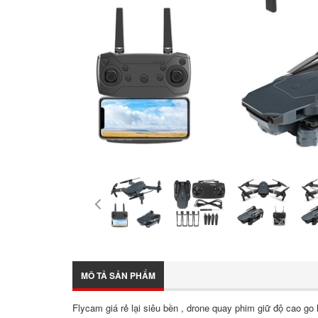
MÔ TẢ SẢN PHẨM
Flycam giá rẻ lại siêu bền , drone quay phim giữ độ cao g