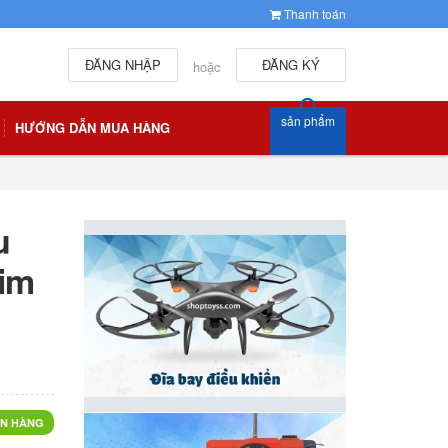
Thanh toán
ĐĂNG NHẬP
ĐĂNG KÝ
hoặc
sản phẩm
HƯỚNG DẪN MUA HÀNG
u
him
N HÀNG