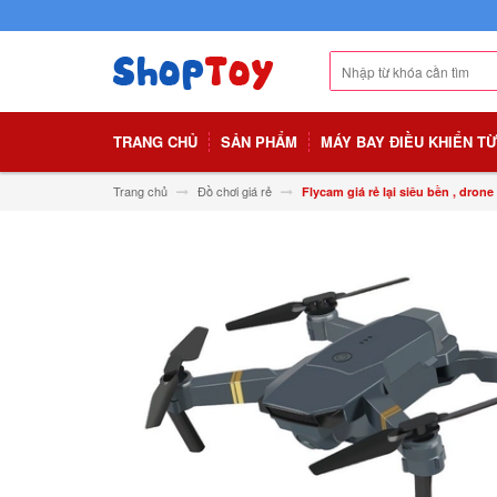
TRANG CHỦ
SẢN PHẨM
MÁY BAY ĐIỀU KHIỂN T
Trang chủ
Đồ chơi giá rẻ
Flycam giá rẻ lại siêu bền , dro