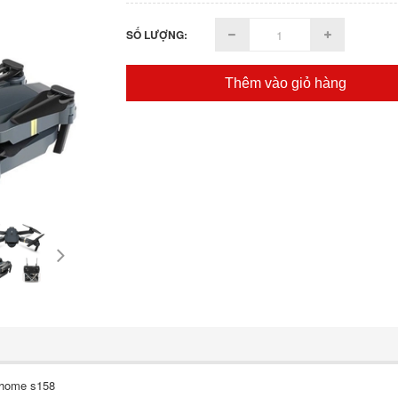
SỐ LƯỢNG:
Thêm vào giỏ hàng
o home s158