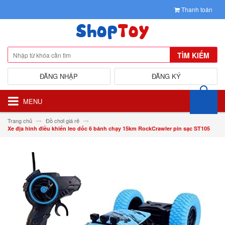
Thanh toán
TÌM KIẾM
ĐĂNG NHẬP
ĐĂNG KÝ
MENU
Trang chủ
Đồ chơi giá rẻ
Xe địa hình điều khiển leo dốc 6 bánh chạy 15km RockCrawler pin sạc ST105