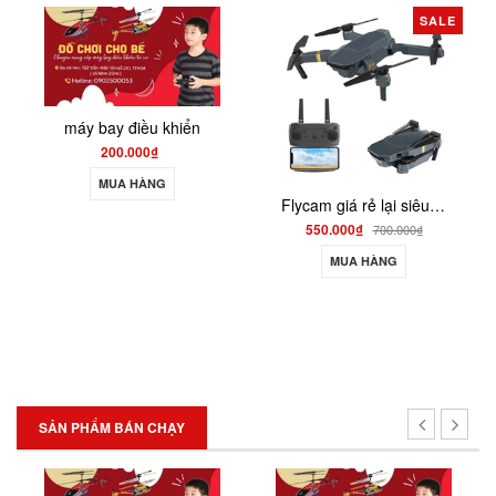
SALE
máy bay điều khiển
200.000₫
MUA HÀNG
Flycam giá rẻ lại siêu bền , drone quay phim giữ độ cao go home S158
550.000₫
700.000₫
MUA HÀNG
SẢN PHẨM BÁN CHẠY