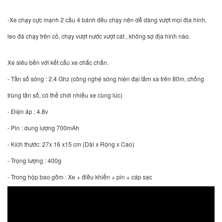
-Xe chạy cực mạnh 2 cầu 4 bánh đều chạy nên dễ dàng vượt mọi địa hình,
leo đá chạy trên cỏ, chạy vượt nước vượt cát , không sợ địa hình nào.
Xe siêu bền với kết cấu xe chắc chắn.
- Tần số sóng : 2.4 Ghz (công nghệ sóng hiện đại tầm xa trên 80m, chống
trùng tần số, có thể chơi nhiều xe cùng lúc)
- Điện áp : 4.8v
- Pin : dung lượng 700mAh
- Kích thước: 27x 16 x15 cm (Dài x Rộng x Cao)
- Trọng lượng : 400g
- Trong hộp bao gồm : Xe + điều khiển + pin + cáp sạc