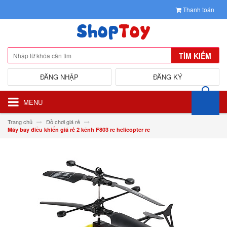
Thanh toán
TÌM KIẾM
ĐĂNG NHẬP
ĐĂNG KÝ
MENU
Trang chủ
Đồ chơi giá rẻ
Máy bay điều khiển giá rẻ 2 kênh F803 rc helicopter rc