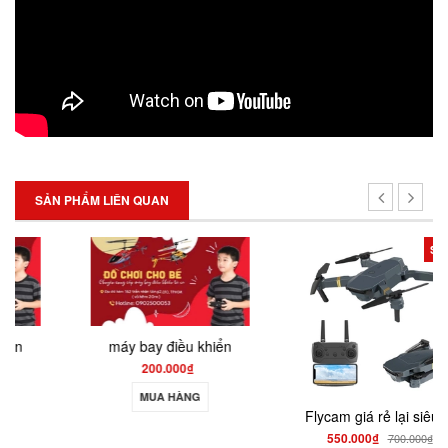
SẢN PHẨM LIÊN QUAN
SALE
máy bay điều khiển
200.000₫
MUA HÀNG
Flycam giá rẻ lại siêu bền , drone quay phim giữ độ cao go home S158
550.000₫
700.000₫