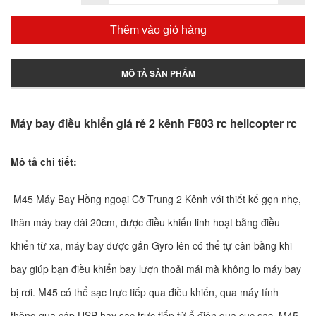
Thêm vào giỏ hàng
MÔ TẢ SẢN PHẨM
Máy bay điều khiển giá rẻ 2 kênh F803 rc helicopter rc
Mô tả chi tiết:
M45 Máy Bay Hồng ngoại Cỡ Trung 2 Kênh với thiết kế gọn nhẹ,
thân máy bay dài 20cm, được điều khiển linh hoạt bằng điều
khiển từ xa, máy bay được gắn Gyro lên có thể tự cân bằng khi
bay giúp bạn điều khiển bay lượn thoải mái mà không lo máy bay
bị rơi. M45 có thể sạc trực tiếp qua điều khiến, qua máy tính
thông qua cáp USB hay sạc trực tiếp từ ổ điện qua cục sạc. M45