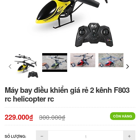
Máy bay điều khiển giá rẻ 2 kênh F803
rc helicopter rc
229.000₫
300.000₫
CÒN HÀNG
SỐ LƯỢNG: