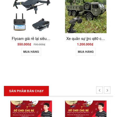
Flycam giá rẻ lại siêu bền , drone quay phim giữ độ cao go home S158
Xe quân sự jjrc q80 chạy 3 cầu 6wd - shoptoy
550.000₫
1.200.000₫
700.000₫
MUA HÀNG
MUA HÀNG
SẢN PHẨM BÁN CHẠY