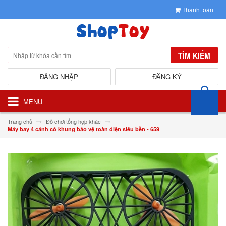
Thanh toán
TÌM KIẾM
ĐĂNG NHẬP
ĐĂNG KÝ
MENU
Trang chủ
Đồ chơi tổng hợp khác
Máy bay 4 cánh có khung bảo vệ toàn diện siêu bền - 659