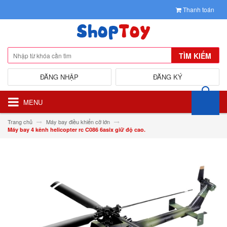
Thanh toán
TÌM KIẾM
ĐĂNG NHẬP
ĐĂNG KÝ
MENU
Trang chủ
Máy bay điều khiển cỡ lớn
Máy bay 4 kênh helicopter rc C086 6asix giữ độ cao.