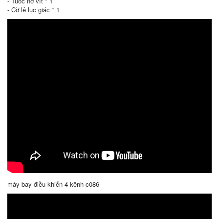
- Tuốc nơ vít * 1
- Cờ lê lục giác * 1
máy bay điều khiển 4 kênh c086