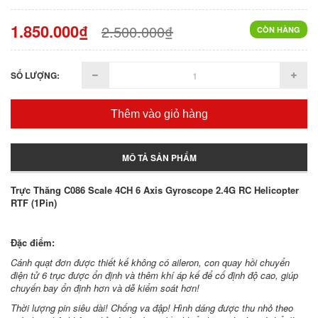
1.850.000₫
2.500.000₫
CÒN HÀNG
SỐ LƯỢNG:
Thêm vào giỏ hàng
MÔ TẢ SẢN PHẨM
Trực Thăng C086 Scale 4CH 6 Axis Gyroscope 2.4G RC Helicopter
RTF (1Pin)
Đặc điểm:
Cánh quạt đơn được thiết kế không có aileron, con quay hồi chuyển
điện tử 6 trục được ổn định và thêm khí áp kế để cố định độ cao, giúp
chuyến bay ổn định hơn và dễ kiểm soát hơn!
Thời lượng pin siêu dài! Chống va đập! Hình dáng được thu nhỏ theo