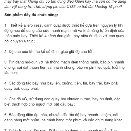
máy bay thật không chỉ có tác dụng điều khiển bay mà còn có thể dùng
làm vật trang trí. Thời lượng pin của C186 có thể đạt khoảng 15 phút!
Sản phẩm đầy đủ chức năng:
1. Thiết kế aileronless, cánh quạt được thiết kế dựa trên nguyên lý khí
động học để cung cấp sức mạnh mạnh mẽ và khả năng tự ổn định của
thân máy bay. Thiết kế 4 kênh đơn giản, bay siêu ổn định với con quay
hồi chuyển 6 trục;
2. Độ cao của khí áp kế cố định, giúp giữ độ cao tốt;
3. Pin dạng mô-đun với hệ thống mạch điện thông minh, báo pin nhanh
chóng, cài đặt thuận tiện và nhanh chóng, bảo vệ pin hiệu quả, tuổi thọ
lâu hơn;
4. Các động tác bay như bay lên, xuống, tiến, lùi, bay trái, bay phải,
quay trái, quay phải;
5. Chế độ 6G, sử dụng con quay hồi chuyển 6 trục, bay ổn định, đặc
biệt thích hợp cho người mới bắt đầu bay;
6. Báo động điện áp thấp, chuyển đổi tốc độ bay nhanh - chậm, cất
cánh bằng một phím, hạ cánh bằng một phím và các chức năng khác
7. Được trang bị dây sạc USB chuyên dụng, sạc nhanh và ổn định;