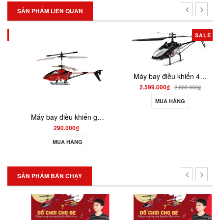
SẢN PHẨM LIÊN QUAN
SALE
Máy bay điều khiển 4 kênh v913-1 helicopter giữ độ cao
2.599.000₫
2.800.000₫
MUA HÀNG
Máy bay điều khiển giá rẻ 3 kênh có sạc usb 18cm helicopter H350
290.000₫
MUA HÀNG
SẢN PHẨM BÁN CHẠY