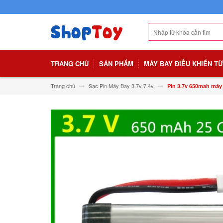
TRANG CHỦ
SẢN PHẨM
MÁY BAY ĐIỀU KHIỂN T
Trang chủ
Sạc Pin Máy Bay 3.7v 7.4v
Pin 3.7v 650mah máy 