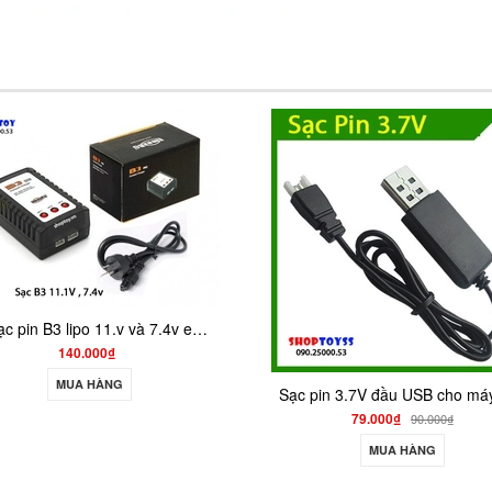
SALE
Sạc pin 3.7V đầu USB cho máy bay điều khiển
79.000₫
70.000₫
90.000₫
MUA HÀNG
MUA HÀNG