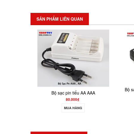
SẢN PHẨM LIÊN QUAN
Bộ sạc pin B3 lipo 11.v và 7.4v emax
A AAA
140.000₫
MUA HÀNG