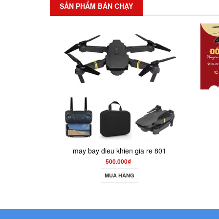
SẢN PHẨM BÁN CHẠY
máy bay điều khiển
300.000₫
MUA HÀNG
ia re 801