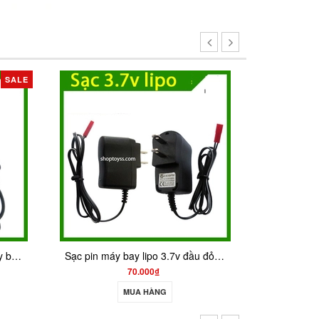
Sạc pin máy bay lipo 3.7v đầu đỏ cắm điện
Sạc pin 7.4V cho xe điều khiển 9117 9118
60.000₫
MUA HÀNG