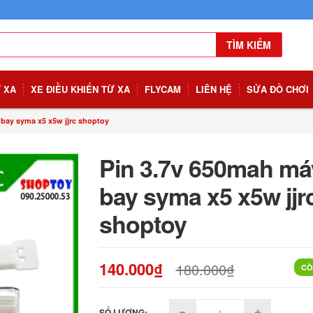
TÌM KIẾM
Ừ XA
XE ĐIỀU KHIỂN TỪ XA
FLYCAM
LIÊN HỆ
SỬA ĐỒ CHƠI
bay syma x5 x5w jjrc shoptoy
Pin 3.7v 650mah má
bay syma x5 x5w jjr
shoptoy
140.000₫
180.000₫
CÒ
SỐ LƯỢNG: