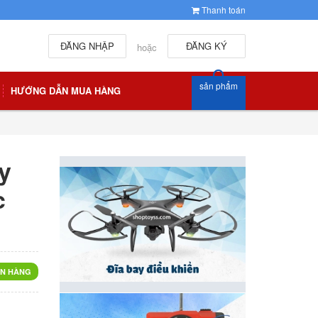
Thanh toán
ĐĂNG NHẬP
ĐĂNG KÝ
hoặc
sản phẩm
HƯỚNG DẪN MUA HÀNG
y
c
N HÀNG