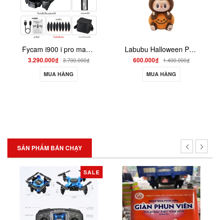
Fycam i900 i pro max quay phim 4k có gymbal 3 trục GPS
Labubu Halloween POPMART Labubu Bí Ngô The Monster Happy Halloween Party
3.290.000₫
600.000₫
3.700.000₫
1.400.000₫
MUA HÀNG
MUA HÀNG
SẢN PHẨM BÁN CHẠY
SALE