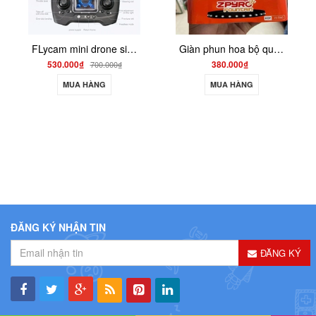
FLycam mini drone siêu nhỏ bay đầm siêu bền ls001
Giàn phun hoa bộ quốc phòng 25 v hàng có giấy
530.000₫
380.000₫
700.000₫
MUA HÀNG
MUA HÀNG
ĐĂNG KÝ NHẬN TIN
ĐĂNG KÝ