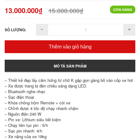
13.000.000₫
15.000.000₫
CÒN HÀNG
SỐ LƯỢNG:
Thêm vào giỏ hàng
MÔ TẢ SẢN PHẨM
– Thiết kế đẹp lấy cảm hứng từ chữ K gập gọn gàng bỏ vào cốp xe hơi
– Xe được trang bị đèn chiếu sáng dạng LED.
– Bluetooth nghe nhạc
– Sạc điện thoại
– Khóa chống trộm Remote + còi xe
– Chỉnh được 4 tốc độ chạy nhanh chậm
– Nguồn điện 240 W
– Pin xe: Lithium siêu tiết kiệm
– Chạy liên tục pin : 5/h
– Sạc pin nhanh: 4/h
– Xe nặng của xe 19kg