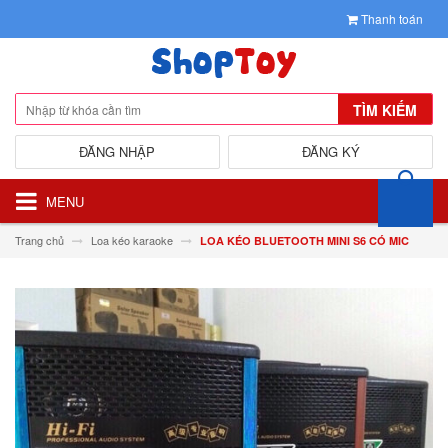
Thanh toán
TÌM KIẾM
ĐĂNG NHẬP
ĐĂNG KÝ
MENU
Trang chủ
Loa kéo karaoke
LOA KÉO BLUETOOTH MINI S6 CÓ MIC