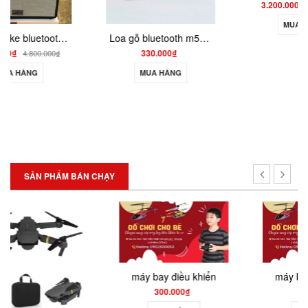
3.200.000₫
5.000.000₫
MUA HÀNG
Loa gỗ bluetooth m520 nghe hay bass ấm pin lâu
330.000₫
MUA HÀNG
SẢN PHẨM BÁN CHẠY
máy bay điều khiển
máy bay điều khiển
300.000₫
200.000₫