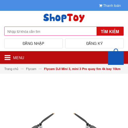
Thanh toán
TÌM KIẾM
ĐĂNG NHẬP
ĐĂNG KÝ
MENU
Trang chủ
Flycam
Flycam DJI Mini 3, mini 3 Pro quay fim 4k bay 10km