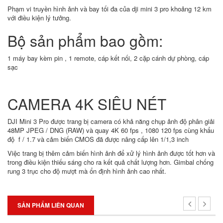
Phạm vi truyền hình ảnh và bay tối đa của dji mini 3 pro khoảng 12 km
với điều kiện lý tưởng.
Bộ sản phẩm bao gồm:
1 máy bay kèm pin , 1 remote, cáp kết nối, 2 cặp cánh dự phòng, cáp
sạc
CAMERA 4K SIÊU NÉT
DJI Mini 3 Pro được trang bị camera có khả năng chụp ảnh độ phân giải
48MP JPEG / DNG (RAW) và quay 4K 60 fps , 1080 120 fps cùng khẩu
độ f / 1.7 và cảm biến CMOS đã được nâng cấp lên 1/1,3 inch
Việc trang bị thêm cảm biến hình ảnh để xử lý hình ảnh được tốt hơn và
trong điều kiện thiếu sáng cho ra kết quả chất lượng hơn. Gimbal chống
rung 3 trục cho độ mượt mà ổn định hình ảnh cao nhất.
SẢN PHẨM LIÊN QUAN