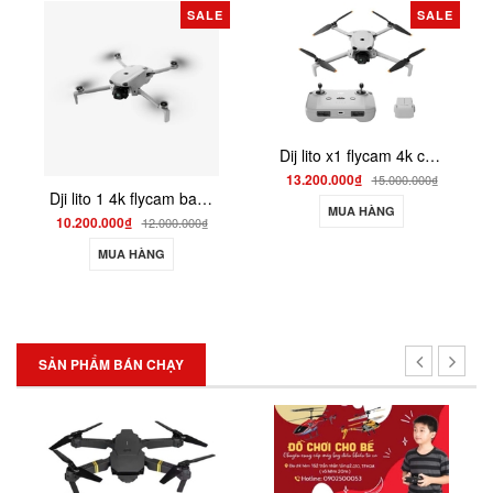
SALE
SALE
Dij lito x1 flycam 4k có cảm biến
13.200.000₫
15.000.000₫
Dji lito 1 4k flycam bay đầm kháng gió tốt
MUA HÀNG
10.200.000₫
12.000.000₫
MUA HÀNG
SẢN PHẨM BÁN CHẠY