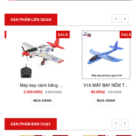
SẢN PHẨM LIÊN QUAN
SALE
SALE
Máy bay cánh bằng điều khiển từ xa airplane xk A2800 3D6G
V18 MÁY BAY NÉM TAY XỐP EPP CÁC MẪU TỔNG HỢP
2.200.000₫
80.000₫
2.800.000₫
120.000₫
MUA HÀNG
MUA HÀNG
SẢN PHẨM BÁN CHẠY