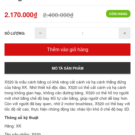
2.170.000₫
2.400.000₫
CÒN HÀNG
SỐ LƯỢNG:
Thêm vào giỏ hàng
MÔ TẢ SẢN PHẨM
X520 là mẫu cánh bằng có khả năng cất cánh và hạ cánh thẳng đứng
của hãng XK. Nhờ thiết kế độc đáo, X520 có thể cất cánh và hạ cánh
trong không gian hẹp, không cần đường băng. X520 có thể hỗ trợ người
mới chơi bằng chế độ bay 6G tự cân bằng, giúp người chơi dễ bay hơn.
Còn với người đã bay quen, nhờ 2 motor brushless, X520 có thể bay với
tốc độ rất cao, thực hiện những động tác nhào lộn khó ở chế độ bay 3D.
Thông số kỹ thuật
Hãng: XK
Tên sản phẩm: X520