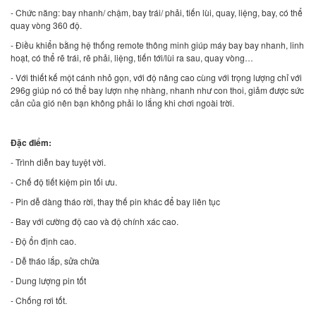
- Chức năng: bay nhanh/ chậm, bay trái/ phải, tiến lùi, quay, liệng, bay, có thể
quay vòng 360 độ.
- Điều khiển bằng hệ thống remote thông minh giúp máy bay bay nhanh, linh
hoạt, có thể rẽ trái, rẽ phải, liệng, tiến tới/lùi ra sau, quay vòng…
- Với thiết kế một cánh nhỏ gọn, với độ nâng cao cùng với trọng lượng chỉ với
296g giúp nó có thể bay lượn nhẹ nhàng, nhanh như con thoi, giảm được sức
cản của gió nên bạn không phải lo lắng khi chơi ngoài trời.
Đặc điểm:
- Trình diễn bay tuyệt vời.
- Chế độ tiết kiệm pin tối ưu.
- Pin dễ dàng tháo rời, thay thế pin khác để bay liên tục
- Bay với cường độ cao và độ chính xác cao.
- Độ ổn định cao.
- Dễ tháo lắp, sửa chửa
- Dung lượng pin tốt
- Chống rơi tốt.