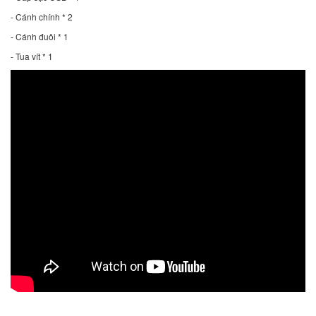
- Cánh chính * 2
- Cánh đuôi * 1
- Tua vít * 1