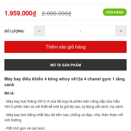
1.959.000₫
2.000.000₫
CÒN HÀNG
SỐ LƯỢNG:
Thêm vào giỏ hàng
MÔ TẢ SẢN PHẨM
Máy bay điều khiển 4 kêng wltoy v912a 4 chanel gyro 1 tầng
cánh
Mô tả:
- Máy bay trực thăng V912-A của WLtoys là phiên bản nâng cấp của mẫu
V912 phiên bản cũ với thiết kế mới tự giữ độ cao, tự động cất cánh, hạ cánh.
- Máy bay làm bằng chất liệu độ bền cao, chống va đập, nhẹ, thân thiện với
môi trường.
- Rất nhỏ gọn và cực kool.