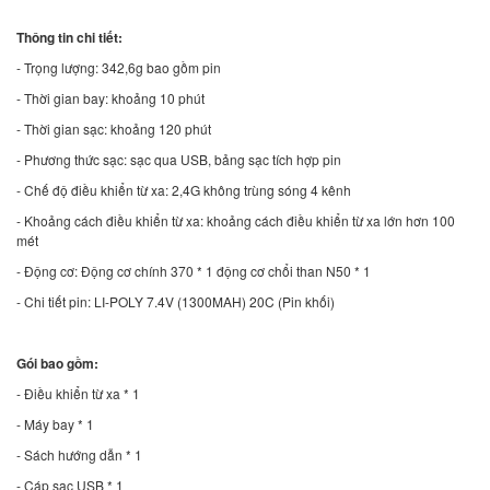
Thông tin chi tiết:
- Trọng lượng: 342,6g bao gồm pin
- Thời gian bay: khoảng 10 phút
- Thời gian sạc: khoảng 120 phút
- Phương thức sạc: sạc qua USB, bảng sạc tích hợp pin
- Chế độ điều khiển từ xa: 2,4G không trùng sóng 4 kênh
- Khoảng cách điều khiển từ xa: khoảng cách điều khiển từ xa lớn hơn 100
mét
- Động cơ: Động cơ chính 370 * 1 động cơ chổi than N50 * 1
- Chi tiết pin: LI-POLY 7.4V (1300MAH) 20C (Pin khối)
Gói bao gồm:
- Điều khiển từ xa * 1
- Máy bay * 1
- Sách hướng dẫn * 1
- Cáp sạc USB * 1