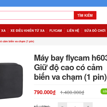
TÌM KIẾM
Ừ XA
XE ĐIỀU KHIỂN TỪ XA
FLYCAM
LIÊN HỆ
SỬA ĐỒ CHƠI
ó cảm biến va chạm (1 pin)
Máy bay flycam h60
Giữ độ cao có cảm
biến va chạm (1 pin)
790.000₫
1.400.000₫
CÒ
SỐ LƯỢNG: