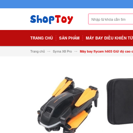
TRANG CHỦ
SẢN PHẨM
MÁY BAY ĐIỀU KHIỂN T
Trang chủ
Syma X8 Pro
Máy bay flycam h603 Giữ độ cao c