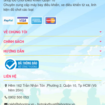
Shop Đồ Chơi Điều Khiển Quận 10
Chuyên cung cấp máy bay điều khiển, xe điều khiển từ xa, linh
kiện đồ chơi các loại
VỀ CHÚNG TÔI
CHÍNH SÁCH
HƯỚNG DẪN
LIÊN HỆ
Hẽm 162 Trần Nhân Tôn ,Phường 2, Quận 10, Tp HCM (Vô
hẽm 20m)
0902 500 053
cskh@shoptoy.vn - hotrokythuat@shoptoy.vn