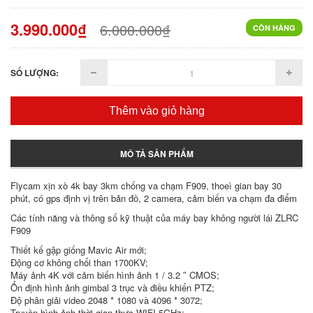
3.990.000₫
6.000.000₫
CÒN HÀNG
SỐ LƯỢNG:
Thêm vào giỏ hàng
MÔ TẢ SẢN PHẨM
Flycam xịn xò 4k bay 3km chống va chạm F909, thoeì gian bay 30
phút, có gps định vị trên bản đồ, 2 camera, cảm biến va chạm đa điểm
Các tính năng và thông số kỹ thuật của máy bay không người lái ZLRC
F909
Thiết kế gập giống Mavic Air mới;
Động cơ không chổi than 1700KV;
Máy ảnh 4K với cảm biến hình ảnh 1 / 3.2 ″ CMOS;
Ổn định hình ảnh gimbal 3 trục và điều khiển PTZ;
Độ phân giải video 2048 * 1080 và 4096 * 3072;
Truyền hình ảnh thời gian thực WIFI 5GHz;