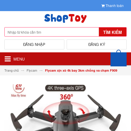
Thanh toán
TÌM KIẾM
ĐĂNG NHẬP
ĐĂNG KÝ
MENU
Trang chủ
Flycam
Flycam xịn xò 4k bay 3km chống va chạm F909