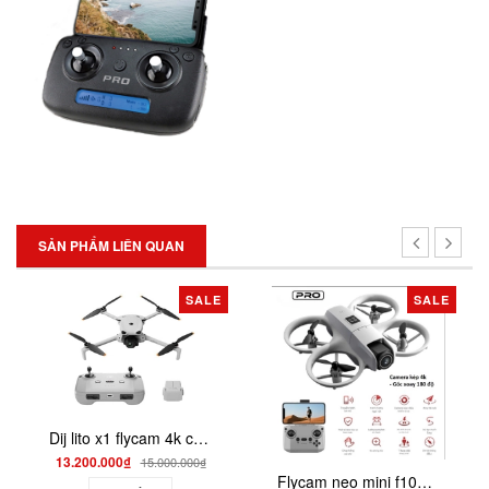
SẢN PHẨM LIÊN QUAN
SALE
SALE
Dij lito x1 flycam 4k có cảm biến
13.200.000₫
15.000.000₫
Flycam neo mini f101 quay phim HD cảm biến va chạm