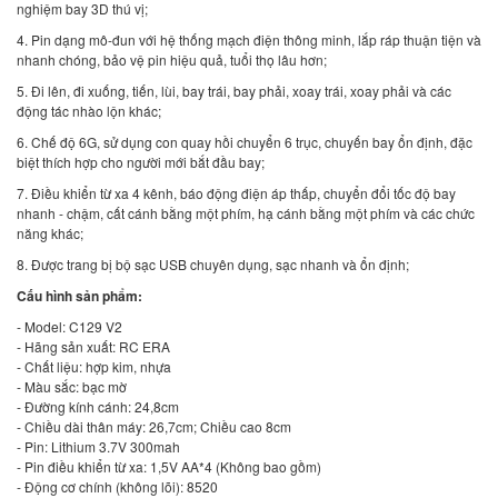
nghiệm bay 3D thú vị;
4. Pin dạng mô-đun với hệ thống mạch điện thông minh, lắp ráp thuận tiện và
nhanh chóng, bảo vệ pin hiệu quả, tuổi thọ lâu hơn;
5. Đi lên, đi xuống, tiến, lùi, bay trái, bay phải, xoay trái, xoay phải và các
động tác nhào lộn khác;
6. Chế độ 6G, sử dụng con quay hồi chuyển 6 trục, chuyến bay ổn định, đặc
biệt thích hợp cho người mới bắt đầu bay;
7. Điều khiển từ xa 4 kênh, báo động điện áp thấp, chuyển đổi tốc độ bay
nhanh - chậm, cất cánh bằng một phím, hạ cánh bằng một phím và các chức
năng khác;
8. Được trang bị bộ sạc USB chuyên dụng, sạc nhanh và ổn định;
Cấu hình sản phẩm:
- Model: C129 V2
- Hãng sản xuất: RC ERA
- Chất liệu: hợp kim, nhựa
- Màu sắc: bạc mờ
- Đường kính cánh: 24,8cm
- Chiều dài thân máy: 26,7cm; Chiều cao 8cm
- Pin: Lithium 3.7V 300mah
- Pin điều khiển từ xa: 1,5V AA*4 (Không bao gồm)
- Động cơ chính (không lõi): 8520