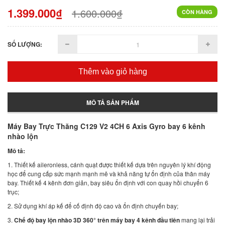
1.399.000₫
1.600.000₫
CÒN HÀNG
SỐ LƯỢNG:
Thêm vào giỏ hàng
MÔ TẢ SẢN PHẨM
Máy Bay Trực Thăng C129 V2 4CH 6 Axis Gyro bay 6 kênh
nhào lộn
Mô tả:
1. Thiết kế aileronless, cánh quạt được thiết kế dựa trên nguyên lý khí động
học để cung cấp sức mạnh mạnh mẽ và khả năng tự ổn định của thân máy
bay. Thiết kế 4 kênh đơn giản, bay siêu ổn định với con quay hồi chuyển 6
trục;
2. Sử dụng khí áp kế để cố định độ cao và ổn định chuyến bay;
3.
Chế độ bay lộn nhào 3D 360° trên máy bay 4 kênh đầu tiên
mang lại trải