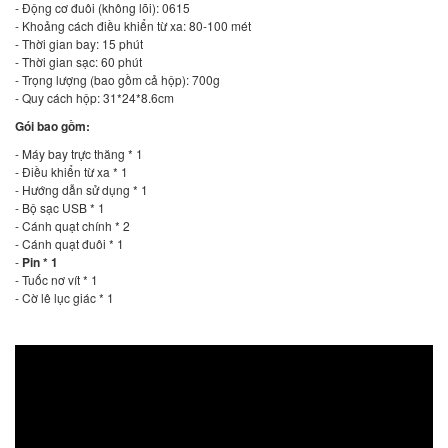
- Động cơ đuôi (không lõi): 0615
- Khoảng cách điều khiển từ xa: 80-100 mét
- Thời gian bay: 15 phút
- Thời gian sạc: 60 phút
- Trọng lượng (bao gồm cả hộp): 700g
- Quy cách hộp: 31*24*8.6cm
Gói bao gồm:
- Máy bay trực thăng * 1
- Điều khiển từ xa * 1
- Hướng dẫn sử dụng * 1
- Bộ sạc USB * 1
- Cánh quạt chính * 2
- Cánh quạt đuôi * 1
-
Pin * 1
- Tuốc nơ vít * 1
- Cờ lê lục giác * 1