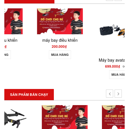
SALE
máy bay điều khiển
200.000₫
MUA HÀNG
Máy bay avatar điều khiển từ xa 2.4ghz 4 kênh siêu đầm LH888
699.000₫
900.000₫
MUA HÀNG
SẢN PHẨM BÁN CHẠY