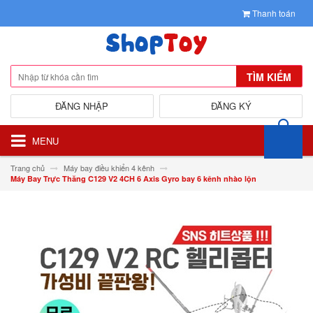
Thanh toán
TÌM KIẾM
ĐĂNG NHẬP
ĐĂNG KÝ
MENU
Trang chủ
Máy bay điều khiển 4 kênh
Máy Bay Trực Thăng C129 V2 4CH 6 Axis Gyro bay 6 kênh nhào lộn