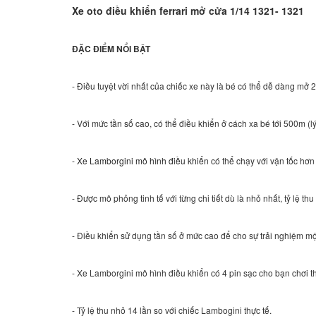
Xe oto điều khiển ferrari mở cửa 1/14 1321- 1321
ĐẶC ĐIỂM NỔI BẬT
- Điều tuyệt vời nhất của chiếc xe này là bé có thể dễ dàng mở
- Với mức tần số cao, có thể điều khiển ở cách xa bé tới 500m (
-
Xe Lamborgini mô hình điều khiển
có thể chạy với vận tốc hơn
- Được mô phỏng tinh tế với từng chi tiết dù là nhỏ nhất, tỷ lệ th
- Điều khiển sử dụng tần số ở mức cao để cho sự trải nghiệm mộ
- Xe Lamborgini mô hình điều khiển có 4 pin sạc cho bạn chơi th
- Tỷ lệ thu nhỏ 14 lần so với chiếc Lambogini thực tế.