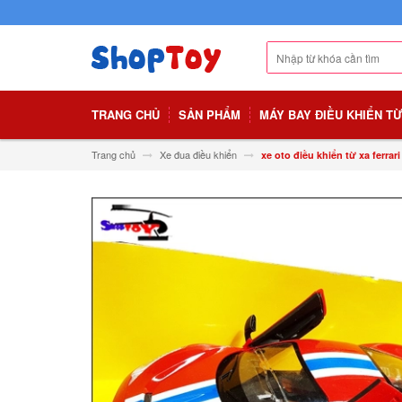
TRANG CHỦ
SẢN PHẨM
MÁY BAY ĐIỀU KHIỂN T
Trang chủ
Xe đua điều khiển
xe oto điều khiển từ xa ferrar