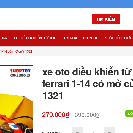
TÌM KIẾM
Ừ XA
XE ĐIỀU KHIỂN TỪ XA
FLYCAM
LIÊN HỆ
SỬA ĐỒ CHƠI
i 1-14 có mở cửa 1321
xe oto điều khiển từ
ferrari 1-14 có mở c
1321
270.000₫
390.000₫
CÒ
SỐ LƯỢNG: