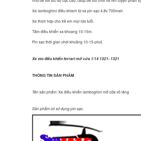
như bé với tốc độ cực cao. Giúp bé vui chơi và rèn luyện phản 
Xe lamboghini điều khiern từ xa pin sạc 4.8v 700mah
Xe thích hợp cho trẻ em mọi lứa tuổi.
Tầm điều khiển xa khoang 10-15m.
Pin sạc thời gian chơi khoảng 10-15 phút.
Xe oto điều khiển ferrari mở cửa 1/14 1321- 1321
THÔNG TIN SẢN PHẨM
Tên sản phẩm:
Xe điều khiển lamboghini mở cửa vô lăng
Sản phẩm có sử dụng pin sạc.