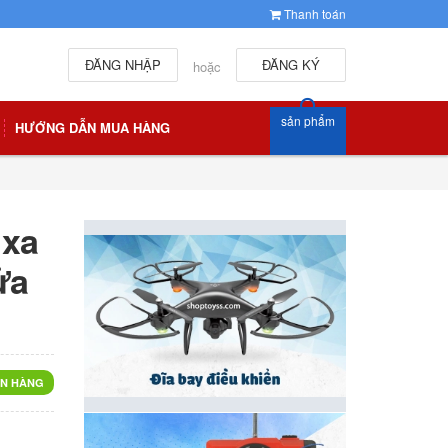
Thanh toán
ĐĂNG NHẬP
ĐĂNG KÝ
hoặc
sản phẩm
HƯỚNG DẪN MUA HÀNG
 xa
ửa
N HÀNG