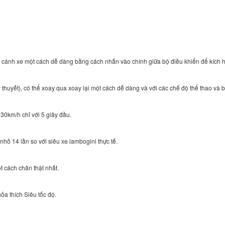
 2 cánh xe một cách dễ dàng bằng cách nhấn vào chính giữa bộ điều khiển để kích h
lý thuyết), có thể xoay qua xoay lại một cách dễ dàng và với các chế độ thể thao và
 30km/h chỉ với 5 giây đầu.
u nhỏ 14 lần so với siêu xe lambogini thực tế.
t cách chân thật nhất.
ỏa thích Siêu tốc độ.