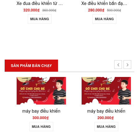
Xe đua điều khiển từ xa tốc độ 25km sóng xa 2.4ghz pin sạc mạnh F999
Xe điều khiển bắn đạn thạch pin sạc XBD555
320.000₫
280.000₫
360.000₫
500.000₫
MUA HÀNG
MUA HÀNG
SẢN PHẨM BÁN CHẠY
máy bay điều khiển
máy bay điều khiển
300.000₫
200.000₫
MUA HÀNG
MUA HÀNG