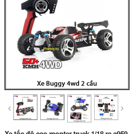
Xe tốc độ cao monter truck 1/18 rc a959