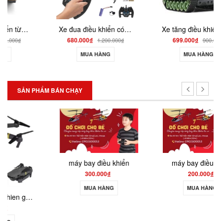
Xe đua điều khiển có bắn đạn thạch , chạy nhanh drift 4dw
Xe tăng điều khiển từ xa bắn đạn thạch cỡ lớn có xoay nồng súng TA03 55cm
680.000₫
699.000₫
1.200.000₫
900.000₫
MUA HÀNG
MUA HÀNG
SẢN PHẨM BÁN CHẠY
máy bay điều khiển
máy bay điều khiển
300.000₫
200.000₫
MUA HÀNG
MUA HÀNG