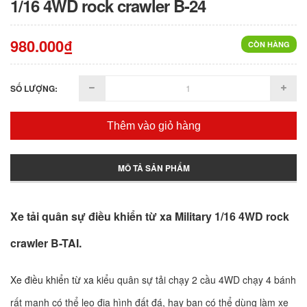
1/16 4WD rock crawler B-24
980.000₫
CÒN HÀNG
SỐ LƯỢNG:
Thêm vào giỏ hàng
MÔ TẢ SẢN PHẨM
Xe tải quân sự điều khiển từ xa Military 1/16 4WD rock
crawler B-TAI.
Xe điều khiển từ xa
kiểu quân sự tải chạy 2 cầu 4WD chạy 4 bánh
rất mạnh có thể leo địa hình đất đá, hay bạn có thể dùng làm xe