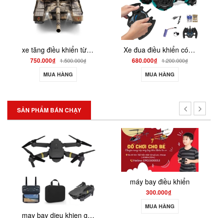
xe tăng điều khiển từ xa bắn đạn có xoay nòng ta03
Xe đua điều khiển có bắn đạn thạch , chạy nhanh drift 4dw
750.000₫
680.000₫
1.500.000₫
1.200.000₫
MUA HÀNG
MUA HÀNG
SẢN PHẨM BÁN CHẠY
máy bay điều khiển
300.000₫
MUA HÀNG
may bay dieu khien gia re 801