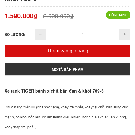
1.590.000₫
2.000.000₫
CÒN HÀNG
SỐ LƯỢNG:
Thêm vào giỏ hàng
MÔ TẢ SẢN PHẨM
Xe tank TIGER bánh xích& bắn đạn & khói 789-3
Chức năng: tiến/lùi (nhanh/chậm), xoay trái/phải, xoay tại chỗ, bắn súng cực
mạnh, có khói bốc lên, có âm thanh điều khiển, nòng điều khiển lên xuống,
xoay tháp trái/phải,..