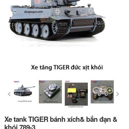
Xe tank TIGER bánh xích& bắn đạn &
khói 789-3