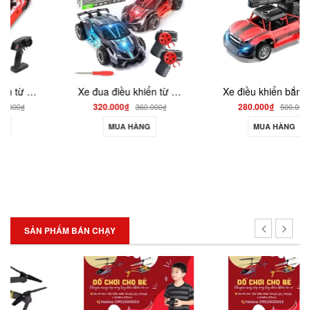
Xe đua điều khiển từ xa tốc độ 25km sóng xa 2.4ghz pin sạc mạnh F999
Xe điều khiển bắn đạn thạch pin sạc XBD555
320.000₫
280.000₫
360.000₫
500.000₫
MUA HÀNG
MUA HÀNG
SẢN PHẨM BÁN CHẠY