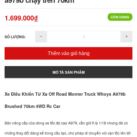
1.699.000₫
CÒN HÀNG
SỐ LƯỢNG:
Thêm vào giỏ hàng
MÔ TẢ SẢN PHẨM
Xe Điều Khiển Từ Xa Off Road Monter Truck Wltoys A979b
Brushed 70km 4WD Rc Car
Bản nâng cấp của dòng
xe tốc độ cao A979
, vẫn giữ tỉ lệ 1/18 nhưng đã có
những thay đổi đáng kể trong cấu tạo, cho phép di chuyển vói vận tốc lên tới