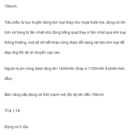
70km/h.
Tiêu biểu là trục truyền động kim loại thay cho nhựa trước kia, động cơ lớn
hơn và trang bị tản nhiệt chủ động bằng quạt thay vì tản nhiệt qua kim loại
thông thường, một số chi tiết khác cũng được đổi sang vật liệu kim loại để
đáp ứng tốc độ di chuyển cực cao.
Ngoài ra pin cũng được tăng lên 1400mAh (thay vì 1100mAh ở phiên bản
đầu)
Bản nâng cấp động cơ 540 mạnh mẽ, tốc độ lên đến 70km/h
Tỉ lệ 1:18
Động cơ 2 cầu