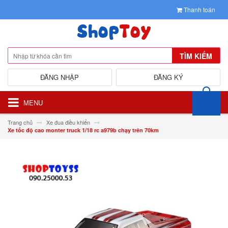
Thanh toán
TÌM KIẾM
ĐĂNG NHẬP
ĐĂNG KÝ
MENU
Trang chủ
Xe đua điều khiển
Xe tốc độ cao monter truck 1/18 rc a979b chạy trên 70km