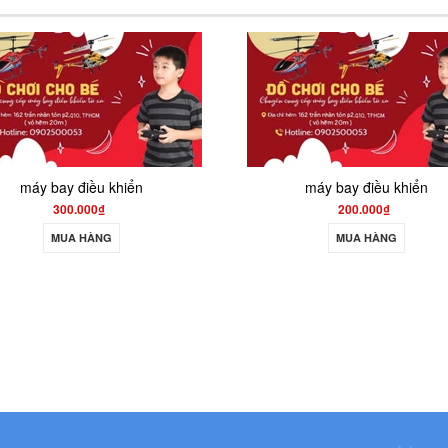
máy bay điều khiển
200.000₫
MUA HÀNG
550.0
M