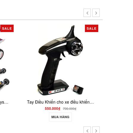
SALE
SALE
Tay Điều Khiển cho xe điều khiển , tàu điều khiển FLYSKY FS-GT2B 3 kênh Tx , Rx
xe tăng điều khiển từ xa bắn đạn có xoay nòng ta03
₫
750.000₫
700.000₫
1.500.000₫
 HÀNG
MUA HÀNG