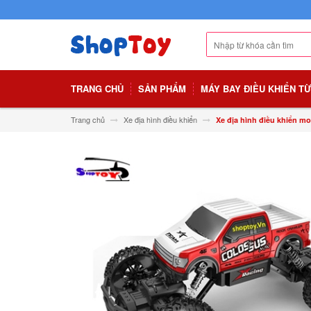
TRANG CHỦ
SẢN PHẨM
MÁY BAY ĐIỀU KHIỂN T
Trang chủ
Xe địa hình điều khiển
Xe địa hình điều khiển mo