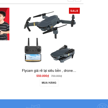
SALE
Flycam giá rẻ lại siêu bền , drone quay phim giữ độ cao go home S158
Xe quân sự jjrc q80 chạy 3 cầu 6wd - shoptoy
00₫
1.200.000₫
700.000₫
UA HÀNG
MUA HÀNG