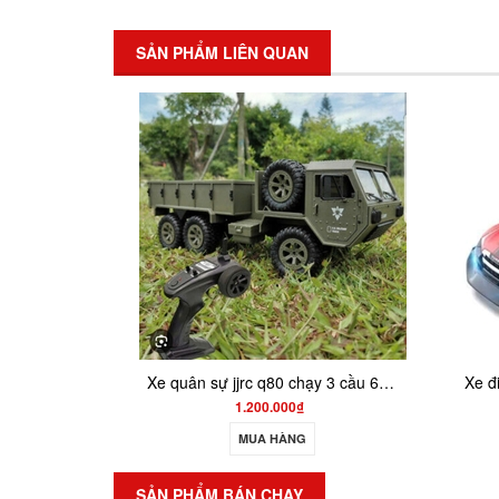
SẢN PHẨM LIÊN QUAN
SAL
Xe quân sự jjrc q80 chạy 3 cầu 6wd - shoptoy
Xe điều khiển bắn đạn thạch pin sạc XBD555
1.200.000₫
280.000₫
500.000₫
MUA HÀNG
MUA HÀNG
SẢN PHẨM BÁN CHẠY