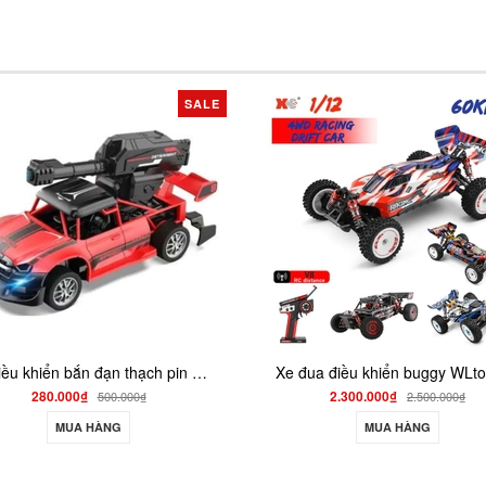
E
SALE
Xe đua điều khiển buggy WLtoys 408 1/12 2.4G chạy 60km/h
2.300.000₫
550.000
2.500.000₫
MUA HÀNG
MUA