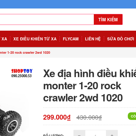
TÌM KIẾM
Ừ XA
XE ĐIỀU KHIỂN TỪ XA
FLYCAM
LIÊN HỆ
SỬA ĐỒ CHƠI
nter 1-20 rock crawler 2wd 1020
Xe địa hình điều khi
monter 1-20 rock
crawler 2wd 1020
299.000₫
430.000₫
CÒ
SỐ LƯỢNG: