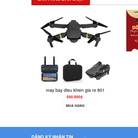
máy bay điều khiển
300.000₫
MUA HÀNG
ay dieu khien gia re 801
500.000₫
MUA HÀNG
ĐĂNG KÝ NHẬN TIN