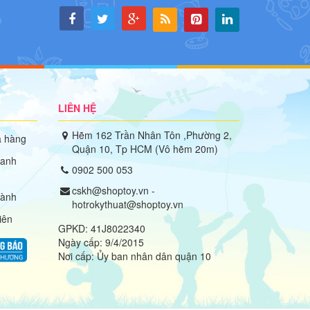
LIÊN HỆ
Hẽm 162 Trần Nhân Tôn ,Phường 2,
 hàng
Quận 10, Tp HCM (Vô hẽm 20m)
hanh
0902 500 053
cskh@shoptoy.vn -
hành
hotrokythuat@shoptoy.vn
iên
GPKD: 41J8022340
Ngày cấp: 9/4/2015
Nơi cấp: Ủy ban nhân dân quận 10