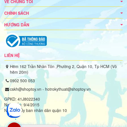
VỀ CHÚNG TÔI
CHÍNH SÁCH
HƯỚNG DẪN
LIÊN HỆ
Hẽm 162 Trần Nhân Tôn ,Phường 2, Quận 10, Tp HCM (Vô
hẽm 20m)
0902 500 053
cskh@shoptoy.vn - hotrokythuat@shoptoy.vn
GPKD: 41J8022340
Ngày cấp: 9/4/2015
Nơi cấp: Ủy ban nhân dân quận 10