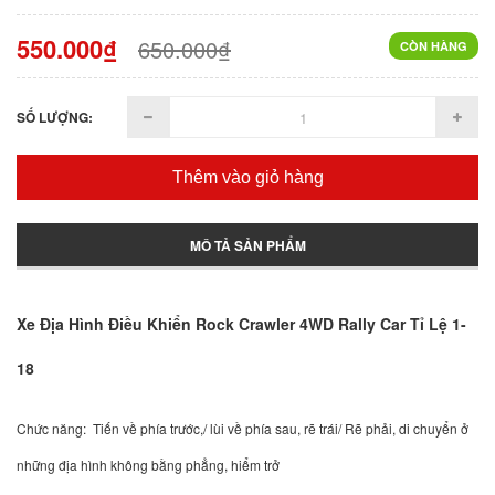
550.000₫
650.000₫
CÒN HÀNG
SỐ LƯỢNG:
Thêm vào giỏ hàng
MÔ TẢ SẢN PHẨM
Xe Địa Hình Điều Khiển Rock Crawler 4WD Rally Car Tỉ Lệ 1-
18
Chức năng: Tiến về phía trước,/ lùi về phía sau, rẽ trái/ Rẽ phải, di chuyển ở
những địa hình không bằng phẳng, hiểm trở