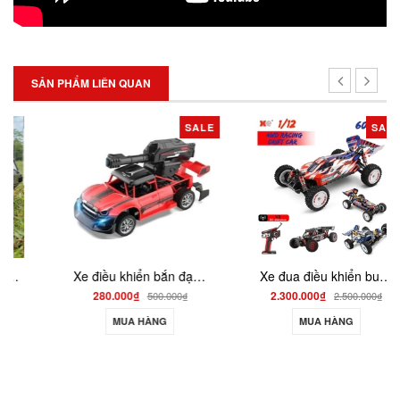
SẢN PHẨM LIÊN QUAN
SALE
SALE
Xe điều khiển bắn đạn thạch pin sạc XBD555
Xe đua điều khiển buggy WLtoys 408 1/12 2.4G chạy 60km/h
280.000₫
2.300.000₫
500.000₫
2.500.000₫
MUA HÀNG
MUA HÀNG