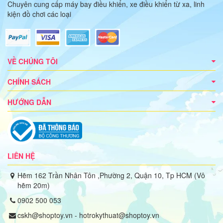
Chuyên cung cấp máy bay điều khiển, xe điều khiển từ xa, linh
kiện đồ chơi các loại
VỀ CHÚNG TÔI
CHÍNH SÁCH
HƯỚNG DẪN
LIÊN HỆ
Hẽm 162 Trần Nhân Tôn ,Phường 2, Quận 10, Tp HCM (Vô
hẽm 20m)
0902 500 053
cskh@shoptoy.vn - hotrokythuat@shoptoy.vn