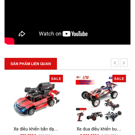
SẢN PHẨM LIÊN QUAN
SALE
SALE
Xe điều khiển bắn đạn thạch pin sạc XBD555
Xe đua điều khiển buggy WLtoys 408 1/12 2.4G chạy 60km/h