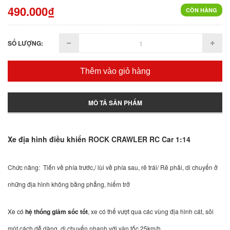
490.000₫
CÒN HÀNG
SỐ LƯỢNG:
Thêm vào giỏ hàng
MÔ TẢ SẢN PHẨM
Xe địa hình điều khiển
ROCK CRAWLER RC Car 1:14
Chức năng: Tiến về phía trước,/ lùi về phía sau, rẽ trái/ Rẽ phải, di chuyển ở
những địa hình không bằng phẳng, hiểm trở
Xe có
hệ thống giảm sốc tốt
, xe có thể vượt qua các vùng địa hình cát, sỏi
một cách dễ dàng, di chuyển nhanh với vận tốc 25km/h